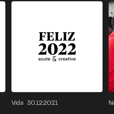
Vida
30.12.2021
N