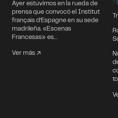
Ayer estuvimos en la rueda de
prensa que convocó el Institut
T
français d’Espagne en su sede
madrileña. «Escenas
R
Francesas» es…
S
Ver más
No
d
c
t
V