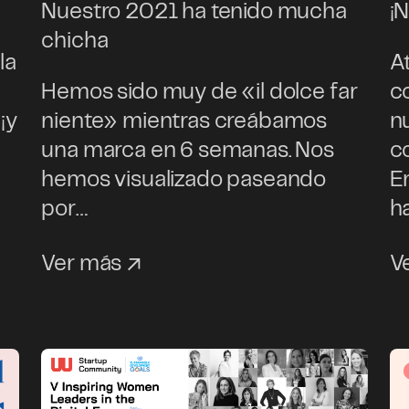
Nuestro 2021 ha tenido mucha
¡
chicha
la
A
Hemos sido muy de «il dolce far
c
¡y
niente» mientras creábamos
n
una marca en 6 semanas. Nos
c
hemos visualizado paseando
E
por…
h
Ver más
V