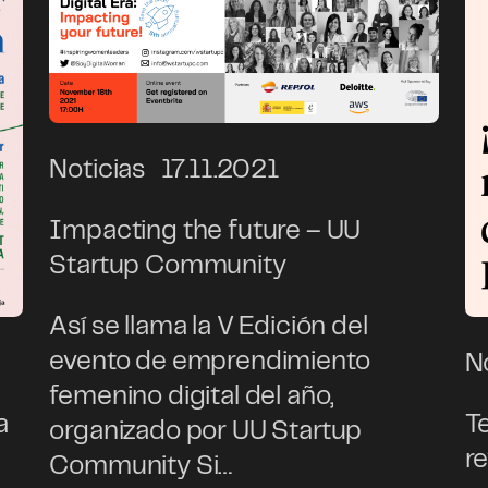
Noticias
17.11.2021
Impacting the future – UU
Startup Community
Así se llama la V Edición del
evento de emprendimiento
N
femenino digital del año,
a
T
organizado por UU Startup
r
Community Si…