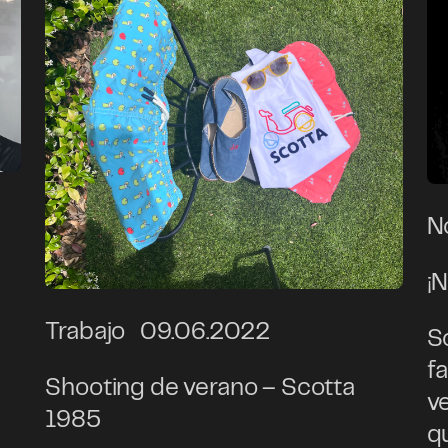
N
¡
Trabajo
09.06.2022
S
f
Shooting de verano – Scotta
v
1985
q