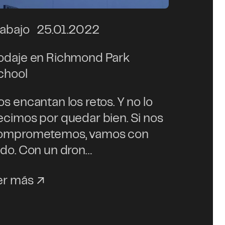
rabajo
25.01.2022
odaje en Richmond Park
chool
s encantan los retos. Y no lo
ecimos por quedar bien. Si nos
omprometemos, vamos con
odo. Con un dron…
er más